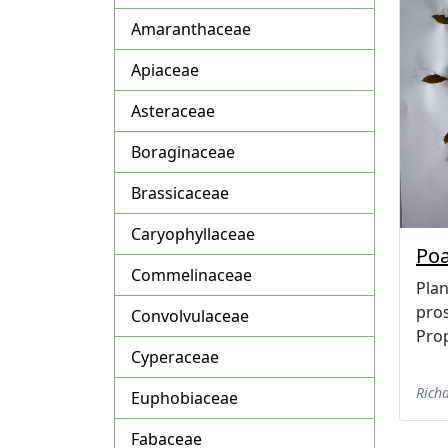
fitopatológico
Amaranthaceae
Disciplinas
Apiaceae
Materiais
Asteraceae
Boraginaceae
Publicações
Brassicaceae
Colaboradores
Caryophyllaceae
Poa
Commelinaceae
Plan
pros
Convolvulaceae
Prop
Cyperaceae
Richa
Euphobiaceae
Fabaceae