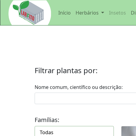
Início
Herbários
Insetos
Di
Fazer
Login
Início
Filtrar plantas por:
Herbário
de
Nome comum, científico ou descrição:
plantas
daninhas
Famílias:
Herbário
Todas