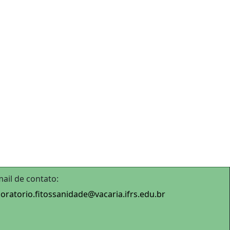
mail de contato:
boratorio.fitossanidade@
vacaria.ifrs.edu.br