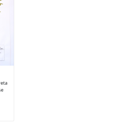
reta
se