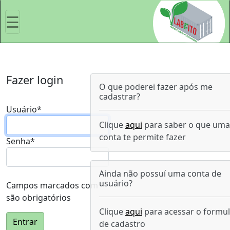
☰
Fazer
Login
Fazer login
O que poderei fazer após me
cadastrar?
Início
Usuário
*
Clique
aqui
para saber o que uma
Herbário
conta te permite fazer
Senha
*
de
plantas
Ainda não possuí uma conta de
usuário?
daninhas
Campos marcados com *
são obrigatórios
Herbário
Clique
aqui
para acessar o formul
Entrar
de cadastro