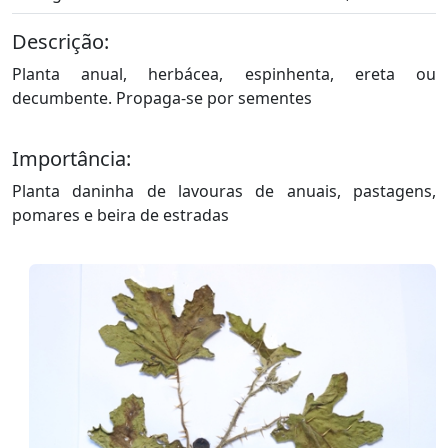
fitopatológico
Descrição:
Disciplinas
Planta anual, herbácea, espinhenta, ereta ou
decumbente. Propaga-se por sementes
Materiais
Importância:
Publicações
Planta daninha de lavouras de anuais, pastagens,
Colaboradores
pomares e beira de estradas