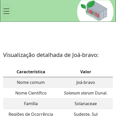
☰
Fazer
Login
Início
Visualização detalhada de Joá-bravo:
Herbário
Característica
Valor
de
Nome comum
Joá-bravo
plantas
daninhas
Nome Científico
Solanum viarum
Dunal.
Família
Solanaceae
Herbário
Regiões de Ocorrência
Sudeste, Sul