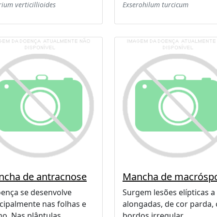
ium verticillioides
Exserohilum turcicum
cha de antracnose
Mancha de macrósp
oença se desenvolve
Surgem lesões elípticas a
cipalmente nas folhas e
alongadas, de cor parda,
o. Nas plântulas ...
bordos irregular ...