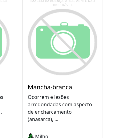
Mancha-branca
es
Ocorrem e lesões
arredondadas com aspecto
.
de encharcamento
(anasarca), ...
Milho