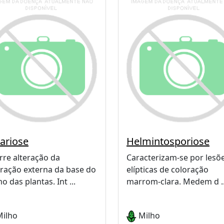
ariose
Helmintosporiose
re alteração da
Caracterizam-se por lesõ
ração externa da base do
elípticas de coloração
o das plantas. Int ...
marrom-clara. Medem d ..
ilho
Milho