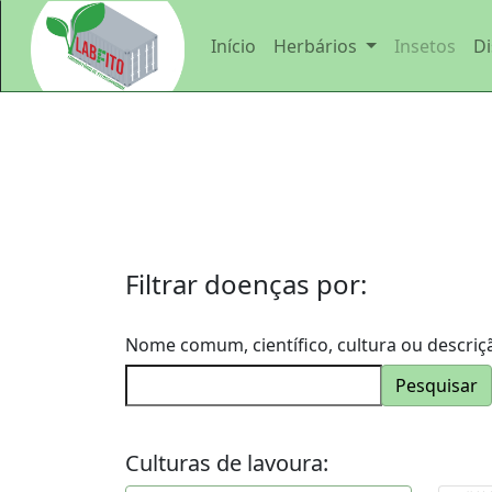
Início
Herbários
Insetos
Di
Fazer
Login
Início
Herbário
Filtrar doenças por:
de
Nome comum, científico, cultura ou descriç
plantas
Pesquisar
daninhas
Herbário
Culturas de lavoura: