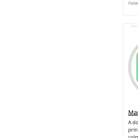
Fusar
Man
A d
prin
colm