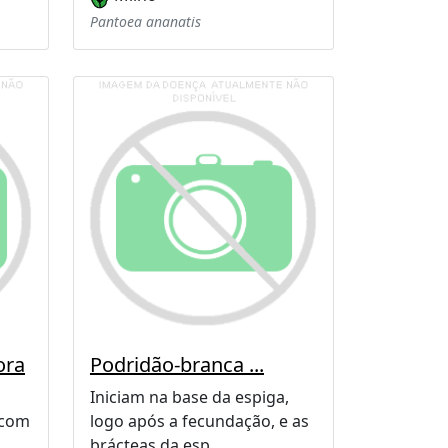
Pantoea ananatis
ora
Podridão-branca ...
Iniciam na base da espiga,
 com
logo após a fecundação, e as
brácteas da esp ...